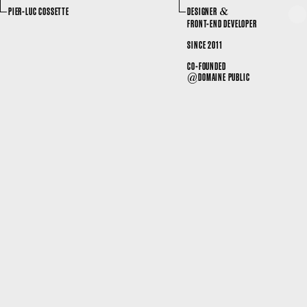
PIER-LUC COSSETTE
DESIGNER
&
Tog
FRONT-END DEVELOPER
SINCE 2011
CO-FOUNDED
DOMAINE PUBLIC
@