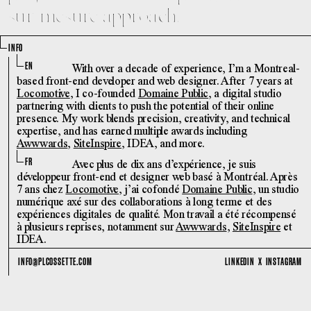
sur-mesure approach.
INFO
EN
With over a decade of experience, I’m a Montreal-
based front-end developer and web designer. After 7 years at
Locomotive
, I co-founded
Domaine Public
, a digital studio
partnering with clients to push the potential of their online
presence. My work blends precision, creativity, and technical
expertise, and has earned multiple awards including
Awwwards
,
SiteInspire
, IDEA, and more.
FR
Avec plus de dix ans d’expérience, je suis
développeur front-end et designer web basé à Montréal. Après
7 ans chez
Locomotive
, j’ai cofondé
Domaine Public
, un studio
numérique axé sur des collaborations à long terme et des
expériences digitales de qualité. Mon travail a été récompensé
à plusieurs reprises, notamment sur
Awwwards
,
SiteInspire
et
IDEA.
Email
Social
INFO@PLCOSSETTE.COM
LINKEDIN
X
INSTAGRAM